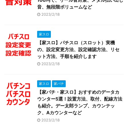
音、無段階ボリュームなど
2023/2/18
家スロ
【家スロ】パチスロ（スロット）実機
の、設定変更方法、設定確認方法、リセ
ット方法、手順を紹介します
2023/2/18
家スロ
家パチ
【家パチ・家スロ】おすすめのデータカ
ウンター5選！設置方法、取付、配線方法
も紹介。デー太郎ランプ、カウンテッ
ク、Aカウンターなど
2023/2/18