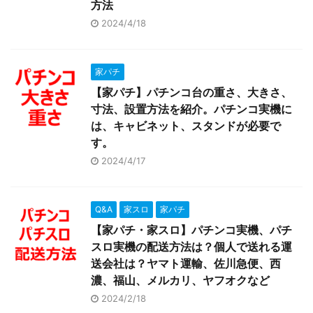
方法
2024/4/18
家パチ
【家パチ】パチンコ台の重さ、大きさ、
寸法、設置方法を紹介。パチンコ実機に
は、キャビネット、スタンドが必要で
す。
2024/4/17
Q&A
家スロ
家パチ
【家パチ・家スロ】パチンコ実機、パチ
スロ実機の配送方法は？個人で送れる運
送会社は？ヤマト運輸、佐川急便、西
濃、福山、メルカリ、ヤフオクなど
2024/2/18