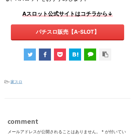
Aスロット公式サイトはコチラから↓
パチスロ販売【A-SLOT】
-
家スロ
comment
メールアドレスが公開されることはありません。
*
が付いてい