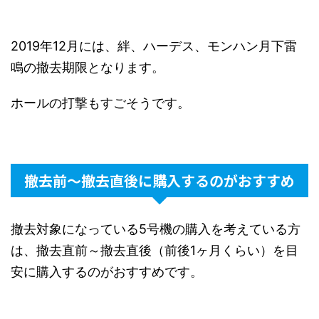
2019年12月には、絆、ハーデス、モンハン月下雷
鳴の撤去期限となります。
ホールの打撃もすごそうです。
撤去前～撤去直後に購入するのがおすすめ
撤去対象になっている5号機の購入を考えている方
は、撤去直前～撤去直後（前後1ヶ月くらい）を目
安に購入するのがおすすめです。