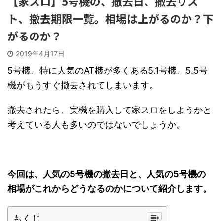
【家スロ】5号機の、撤去日、撤去リス
ト、撤去期限一覧。相場は上がるのか？下
がるのか？
2019年4月17日
5号機、特に人気のAT機が多くある5.1号機、5.5号
機がもうすぐ撤去されてしまいます。
撤去されたら、実機を購入して家スロをしようかと
考えている人も多いのではないでしょうか。
今回は、人気の5号機の撤去日と、人気の5号機の
相場がこれからどうなるのかについて紹介します。
もくじ