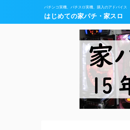
パチンコ実機、パチスロ実機、購入のアドバイス
はじめての家パチ・家スロ