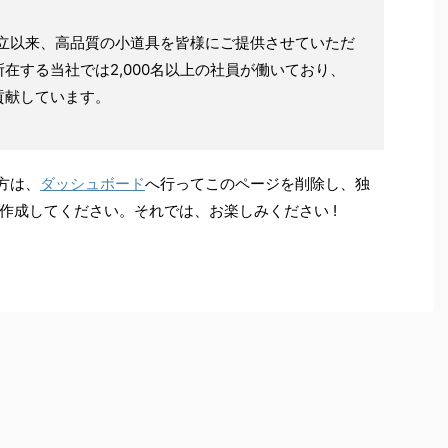
の創立以来、高品質の小道具を皆様にご提供させていただ
在する当社では2,000名以上の社員が働いており、
貢献しています。
た方は、
ダッシュボード
へ行ってこのページを削除し、独
作成してください。それでは、お楽しみください !