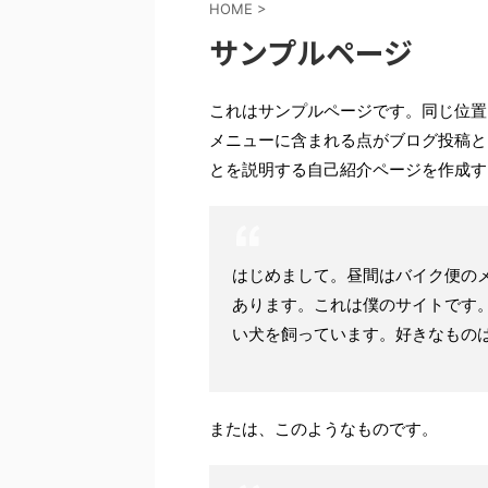
HOME
>
サンプルページ
これはサンプルページです。同じ位置
メニューに含まれる点がブログ投稿と
とを説明する自己紹介ページを作成す
はじめまして。昼間はバイク便の
あります。これは僕のサイトです
い犬を飼っています。好きなもの
または、このようなものです。