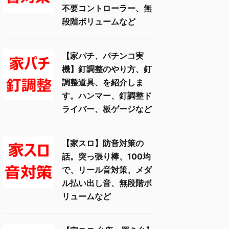
不要コントローラー、無
段階ボリュームなど
【家パチ、パチンコ実
機】釘調整のやり方、釘
調整道具、を紹介しま
す。ハンマー、釘調整ド
ライバー、板ゲージなど
【家スロ】防音対策の
話。突っ張り棒、100均
で、リール音対策、メダ
ル払い出し音、無段階ボ
リュームなど